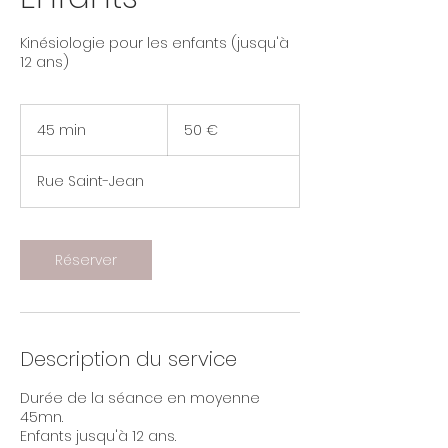
Kinésiologie pour les enfants (jusqu'à
12 ans)
50
euros
45 min
4
50 €
5
m
Rue Saint-Jean
i
n
Réserver
Description du service
Durée de la séance en moyenne
45mn.
Enfants jusqu'à 12 ans.