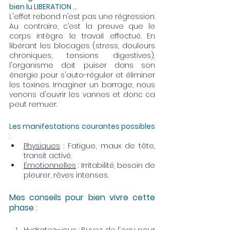
bien lu LIBERATION ...
L'effet rebond n’est pas une régression. 
Au contraire, c’est la preuve que le 
corps intègre le travail effectué. En 
libérant les blocages (stress, douleurs 
chroniques, tensions digestives), 
l'organisme doit puiser dans son 
énergie pour s'auto-réguler et éliminer 
les toxines. Imaginer un barrage, nous 
venons d'ouvrir les vannes et donc ca 
peut remuer. 
Les manifestations courantes possibles 
:
Physiques
 : Fatigue, maux de tête, 
transit activé.
Émotionnelles
 : Irritabilité, besoin de 
pleurer, rêves intenses.
Mes conseils pour bien vivre cette 
phase :
Hydratez-vous : Buvez de l'eau pour 