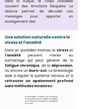
dans la nuque, le corps cristallise
souvent des émotions bloquées. La
séance permet de décoder ces
messages pour apporter un
soulagement réel.
Une solution naturelle contre le
stress et l'anxiété
Dans un quotidien intense, le
stress
et
l'anxiété
peuvent mener au
surmenage qui peut générer de la
fatigue chronique
, de la
dépression
,
ou encore un
burn-out
. La kinésiologie
aide à réguler le système nerveux et à
retrouver un apaisement profond
sans méthodes invasives.
La kinésiologie ne remplace pas la médecine
conventionnelle mais la complète en travaillant
sur la dimension émotionnelle et énergétique
de la santé.