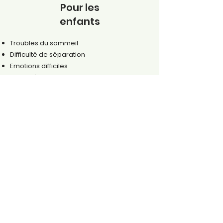
Pour les
enfants
Troubles du sommeil
Difficulté de séparation
Emotions difficiles
Difficultés
d'apprentissage
Enurésie
Sommeil
...
Pour les