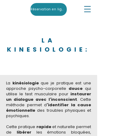
Réservation en ligne
LA
KINESIOLOGIE:
Libération des Émotions et
Solutions Naturelles
La
kinésiologie
que je pratique est une
approche psycho-corporelle
douce
qui
utilise le test musculaire pour
instaurer
un dialogue avec l'inconscient
. Cette
méthode permet d
'identifier la cause
émotionnelle
des troubles physiques et
psychiques.
Cette pratique
rapide
et naturelle permet
de
libérer
les émotions bloquées,