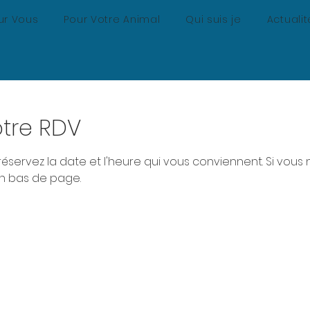
ur Vous
Pour Votre Animal
Qui suis je
Actualit
tre RDV
 réservez la date et l'heure qui vous conviennent. Si vou
en bas de page.